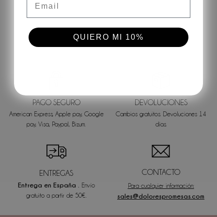
QUIERO MI 10%
PAGO SEGURO
DEVOLUCIONES
American Express, Apple pay, Google
Cambios gratuitos. Devoluciones 14
pay, Visa, Paypal, Bizum.
días.
CONTACTO
ENTREGAS
Entrega en España .
Envío
Para cualquier información:
gratuito a partir de 50€.
sales@dolorespromesas.com