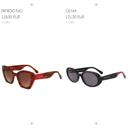
+
+
PATROCINIO
OLIVIA
118,50 EUR
121,50 EUR
1 color
1 color
+
+