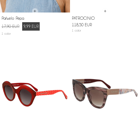
+
+
Pañuelo Pepa
PATROCINIO
Precio
118,50 EUR
17,90 EUR
9,99 EUR
normal
1 color
1 color