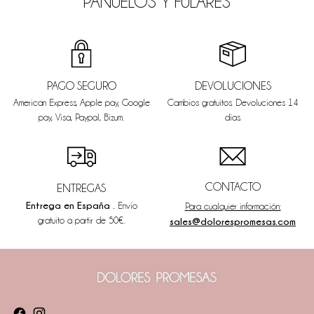
PAÑUELOS Y FULARES
PAGO SEGURO
DEVOLUCIONES
American Express, Apple pay, Google
Cambios gratuitos. Devoluciones 14
pay, Visa, Paypal, Bizum.
días.
CONTACTO
ENTREGAS
Entrega en España .
Envío
Para cualquier información:
gratuito a partir de 50€.
sales@dolorespromesas.com