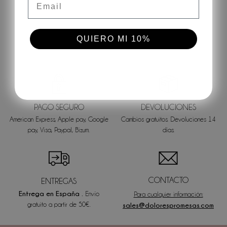
QUIERO MI 10%
PAGO SEGURO
DEVOLUCIONES
American Express, Apple pay, Google
Cambios gratuitos. Devoluciones 14
pay, Visa, Paypal, Bizum.
días.
CONTACTO
ENTREGAS
Entrega en España .
Envío
Para cualquier información:
gratuito a partir de 50€.
sales@dolorespromesas.com